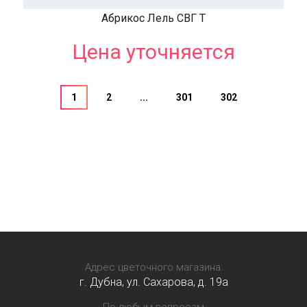
Абрикос Лель СВГ Т
Цена уточняется
1
2
...
301
302
Адрес цветочного магазина:
г. Дубна, ул. Сахарова, д. 19a