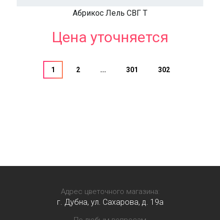
Абрикос Лель СВГ Т
Цена уточняется
1
2
...
301
302
Адрес цветочного магазина:
г. Дубна, ул. Сахарова, д. 19a