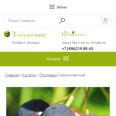
Меню
0
Телефон теплицы:
Заказ букетов по телефону
+7 (496)214-85-65
Каталог
Главная
»
Каталог
»
Плодовые
»
Красноярская