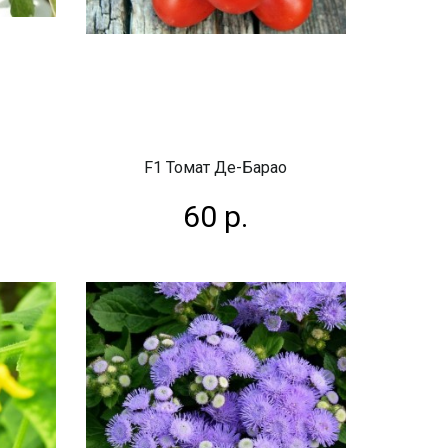
F1 Томат Де-Барао
60 р.