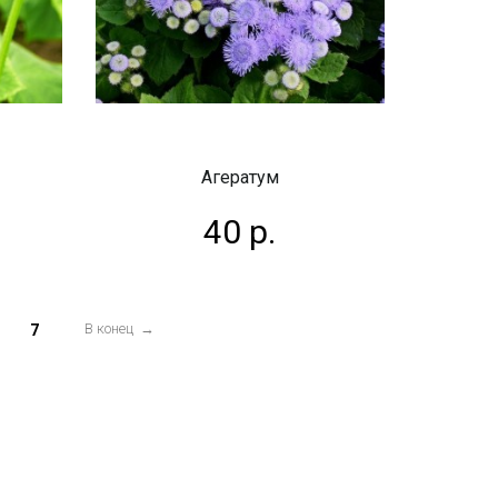
Агератум
40 р.
В конец →
7