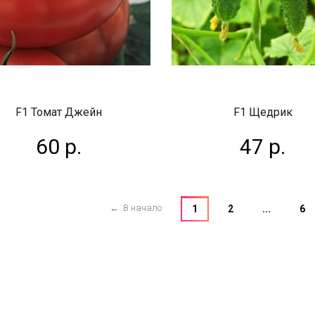
F1 Томат Джейн
F1 Щедрик
60 р.
47 р.
← В начало
1
2
...
6