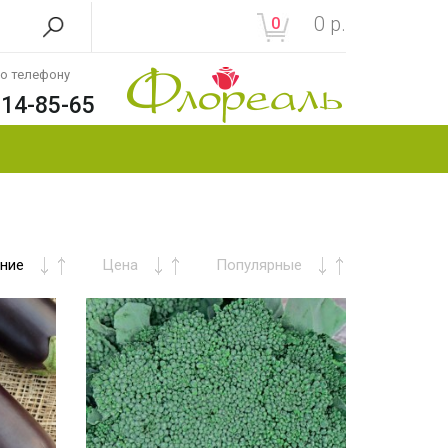
0
р.
0
по телефону
214-85-65
ние
Цена
Популярные