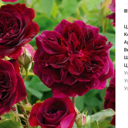
Ц
К
А
В
Ш
Ц
У
У
У