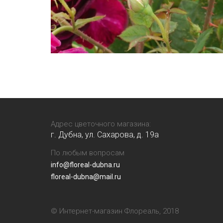
Адрес цветочного магазина:
г. Дубна, ул. Сахарова, д. 19a
По любым вопросам
info@floreal-dubna.ru
floreal-dubna@mail.ru
© Интернет-магазин Флореаль, 2018