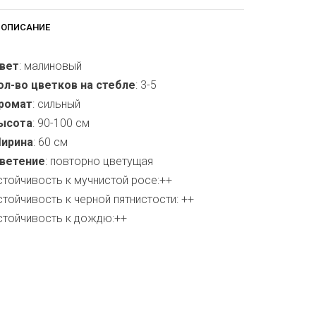
ОПИСАНИЕ
вет
: малиновый
ол-во цветков на стебле
: 3-5
ромат
: сильный
ысота
: 90-100 см
ирина
: 60 см
ветение
: повторно цветущая
стойчивость к мучнистой росе:++
стойчивость к черной пятнистости: ++
стойчивость к дождю:++