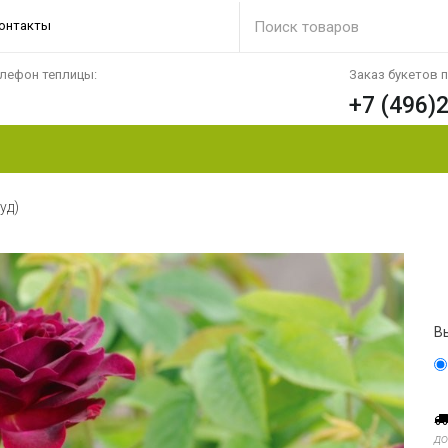
онтакты
лефон теплицы:
Заказ букетов 
+7 (496)
уд)
В
до