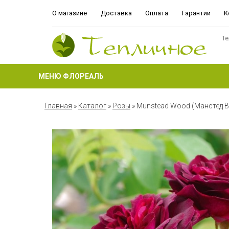
О магазине
Доставка
Оплата
Гарантии
К
Те
МЕНЮ ФЛОРЕАЛЬ
Главная
»
Каталог
»
Розы
»
Munstead Wood (Манстед В