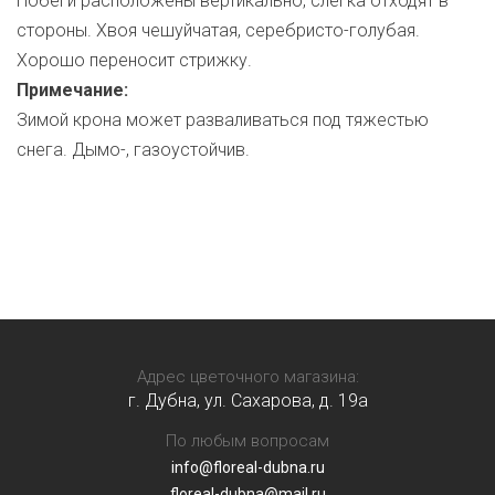
Побеги расположены вертикально, слегка отходят в
стороны. Хвоя чешуйчатая, серебристо-голубая.
Хорошо переносит стрижку.
Примечание:
Зимой крона может разваливаться под тяжестью
снега. Дымо-, газоустойчив.
Адрес цветочного магазина:
г. Дубна, ул. Сахарова, д. 19a
По любым вопросам
info@floreal-dubna.ru
floreal-dubna@mail.ru