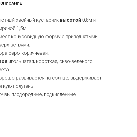
ОПИСАНИЕ
лотный хвойный кустарник
высотой
0,8м и
ириной 1,5м
меет конусовидную форму с приподнятыми
верх ветвями.
ора серо-коричневая.
воя
игольчатая, короткая, сизо-зеленого
вета.
орошо развивается на солнце, выдерживает
егкую полутень
очвы плодородные, подкислённые.