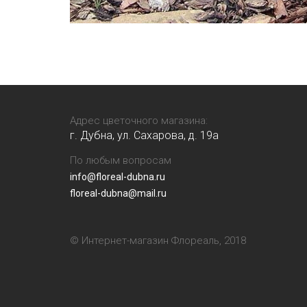
Адрес цветочного магазина:
г. Дубна, ул. Сахарова, д. 19a
По любым вопросам
info@floreal-dubna.ru
floreal-dubna@mail.ru
© Интернет-магазин Флореаль, 2018