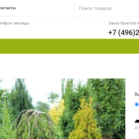
онтакты
лефон теплицы:
Заказ букетов 
+7 (496)
В
до