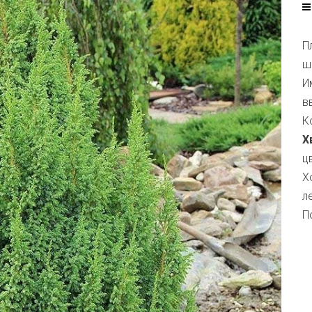
П
ш
И
в
К
Х
ц
Х
л
П