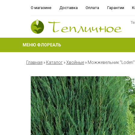
О магазине
Доставка
Оплата
Гарантии
К
Те
МЕНЮ ФЛОРЕАЛЬ
Главная
»
Каталог
»
Хвойные
»
Можжевельник "Loderi"