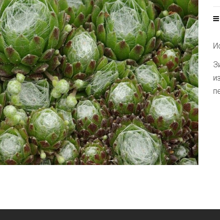
И
З
и
п