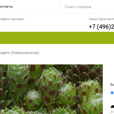
онтакты
лефон теплицы:
Заказ букетов 
+7 (496)
одило (Каменная роза)
В
до