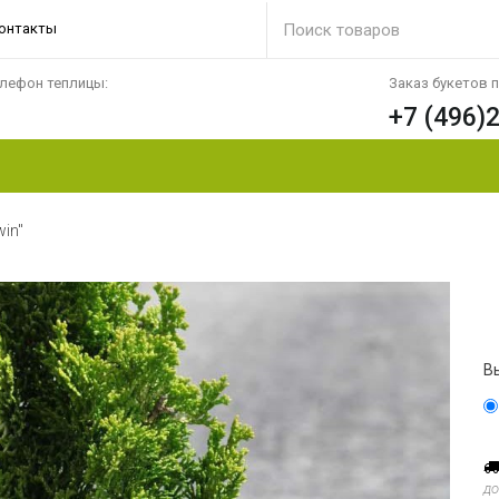
онтакты
лефон теплицы:
Заказ букетов 
+7 (496)
in"
В
до