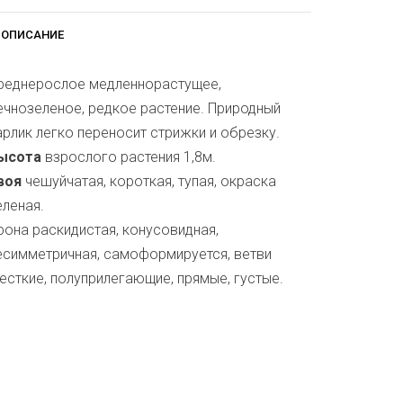
ОПИСАНИЕ
реднерослое медленнорастущее,
ечнозеленое, редкое растение. Природный
арлик легко переносит стрижки и обрезку.
ысота
взрослого растения 1,8м.
воя
чешуйчатая, короткая, тупая, окраска
еленая.
рона раскидистая, конусовидная,
есимметричная, самоформируется, ветви
есткие, полуприлегающие, прямые, густые.