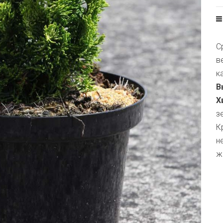
С
в
к
В
Х
з
К
н
ж