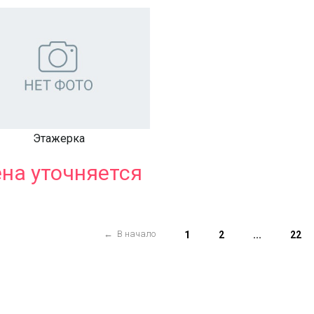
Этажерка
на уточняется
← В начало
1
2
...
22