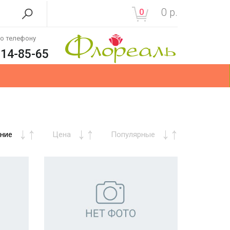
0
р.
0
по телефону
214-85-65
ние
Цена
Популярные