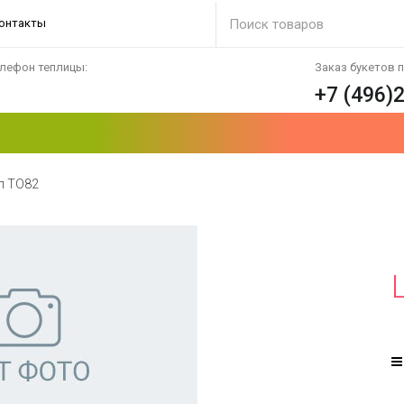
онтакты
лефон теплицы:
Заказ букетов 
+7 (496)
л ТО82