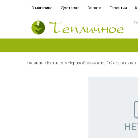
О магазине
Доставка
Оплата
Гарантии
К
Те
Главная
»
Каталог
»
Неразобранное из 1С
»
Бересклет