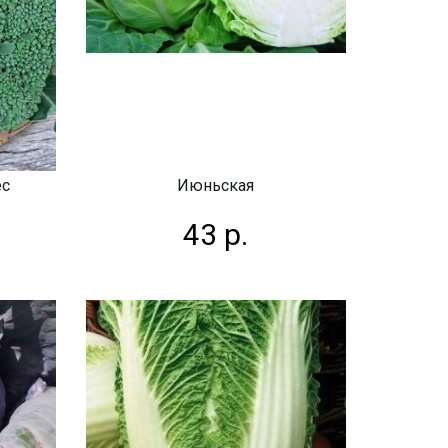
ес
Июньская
43 р.