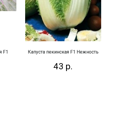
я F1
Капуста пекинская F1 Нежность
43 р.