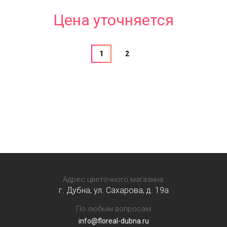
Цена уточняется
1
2
Адрес цветочного магазина:
г. Дубна, ул. Сахарова, д. 19a
По любым вопросам
info@floreal-dubna.ru