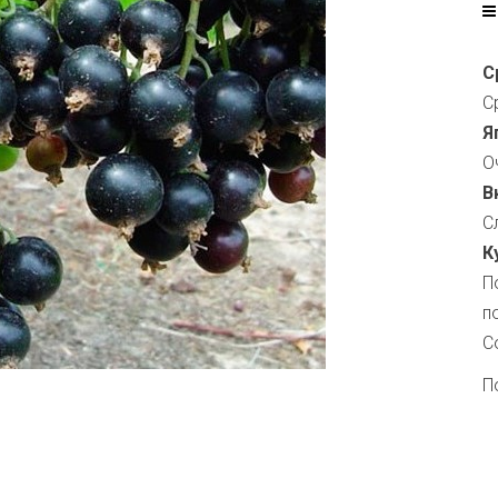
С
С
Я
О
В
С
К
П
п
С
П