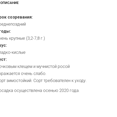
ОПИСАНИЕ
рок созревания:
реднепоздний
годы:
чень крупные (3,2-7,8 г.)
кус:
ладко-кислые
уст:
очковым клещем и мучнистой росой
оражается очень слабо.
орт зимостойкий. Сорт требователен к уходу.
осадка осуществлена осенью 2020 года.