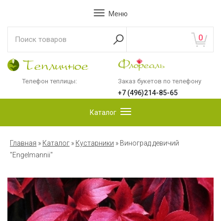
Меню
0
Телефон теплицы:
Заказ букетов по телефону
+7 (496)214-85-65
Каталог
Главная
»
Каталог
»
Кустарники
»
Виноград девичий
"Engelmannii"