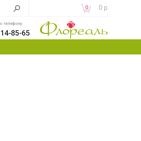
0
р.
0
по телефону
214-85-65