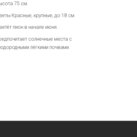
ысота 75 см.
веты Красные, крупные, до 18 см.
ветёт пион в начале июня.
редпочитает солнечные места с
лодородными лёгкими почвами.