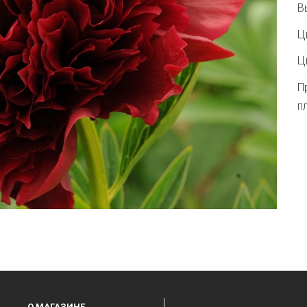
В
Ц
Ц
П
п
О МАГАЗИНЕ