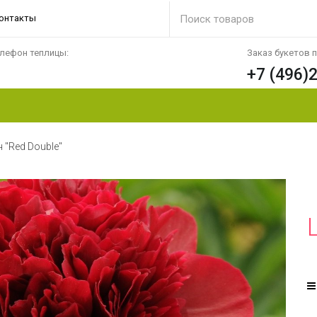
онтакты
лефон теплицы:
Заказ букетов 
+7 (496)
 "Red Double"