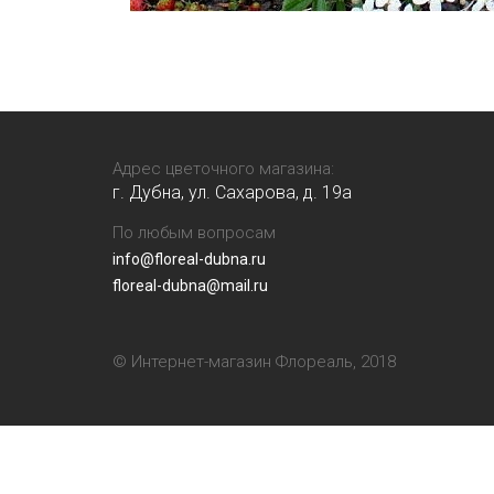
Адрес цветочного магазина:
г. Дубна, ул. Сахарова, д. 19a
По любым вопросам
info@floreal-dubna.ru
floreal-dubna@mail.ru
© Интернет-магазин Флореаль, 2018