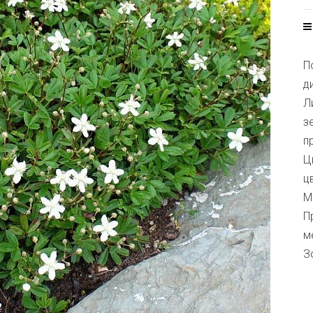
П
д
Л
з
п
Ц
ц
М
П
м
З