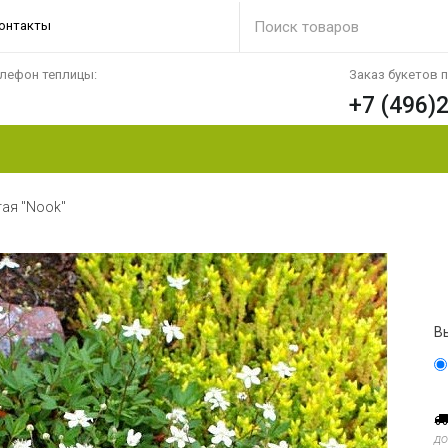
онтакты
лефон теплицы:
Заказ букетов 
+7 (496)
тая "Nook"
В
до