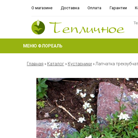
О магазине
Доставка
Оплата
Гарантии
К
Те
МЕНЮ ФЛОРЕАЛЬ
Главная
»
Каталог
»
Кустарники
»
Лапчатка трехзубча