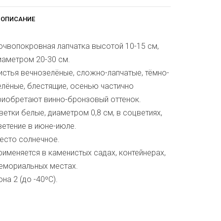
ОПИСАНИЕ
очвопокровная лапчатка высотой 10-15 см,
иаметром 20-30 см.
истья вечнозелёные, сложно-лапчатые, тёмно-
елёные, блестящие, осенью частично
риобретают винно-бронзовый оттенок.
ветки белые, диаметром 0,8 см, в соцветиях,
ветение в июне-июле.
есто солнечное.
рименяется в каменистых садах, контейнерах,
емориальных местах.
она 2 (до -40ºС).