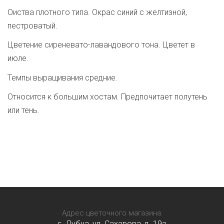
Оиства плотного типа. Окрас синий с желтизной,
пестроватый.
Цветение сиреневато-лавандового тона. Цветет в
июле.
Темпы выращивания средние.
Относится к большим хостам. Предпочитает полутень
или тень.
Адрес цветочного магазина:
г. Дубна, ул. Сахарова, д. 19a