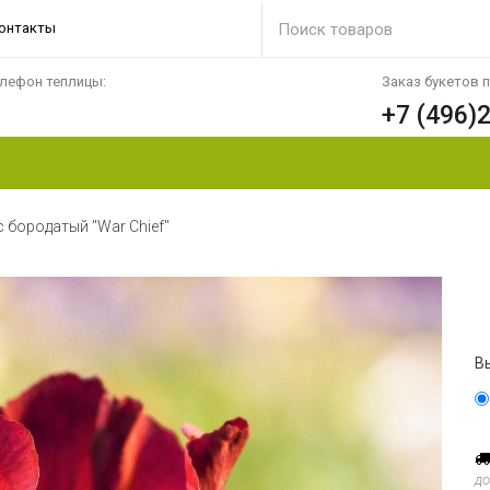
онтакты
лефон теплицы:
Заказ букетов 
+7 (496)
 бородатый "War Chief"
В
до