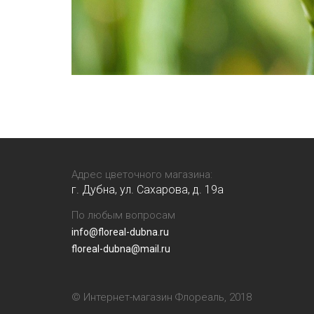
Адрес цветочного магазина:
г. Дубна, ул. Сахарова, д. 19a
По любым вопросам
info@floreal-dubna.ru
floreal-dubna@mail.ru
© Интернет-магазин Флореаль, 2018