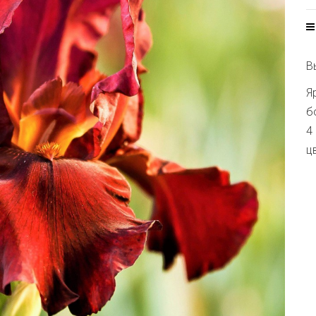
В
Я
б
4
ц