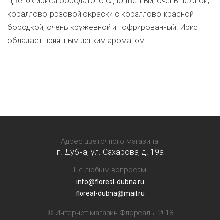
Цветок ириса бородатого одноцветный, очень нежной,
кораллово-розовой окраски с кораллово-красной
бородкой, очень кружевной и гофрированный. Ирис
обладает приятным легким ароматом.
Адрес цветочного магазина:
г. Дубна, ул. Сахарова, д. 19a
По любым вопросам
info@floreal-dubna.ru
floreal-dubna@mail.ru
© Интернет-магазин Флореаль, 2018