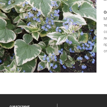
О
М
т
с
л
п
о
О МАГАЗИНЕ