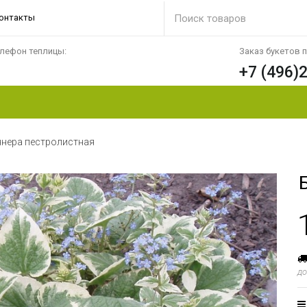
онтакты
лефон теплицы:
Заказ букетов 
+7 (496)
ннера пестролистная
до