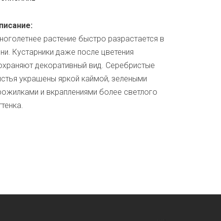
писание:
ноголетнее растение быстро разрастается в
ени. Кустарники даже после цветения
охраняют декоративный вид. Серебристые
истья украшены яркой каймой, зелеными
рожилками и вкраплениями более светлого
ттенка.