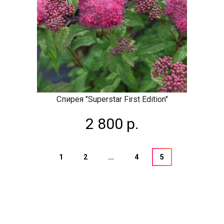
Спирея "Superstar First Edition"
2 800 р.
1
2
...
4
5