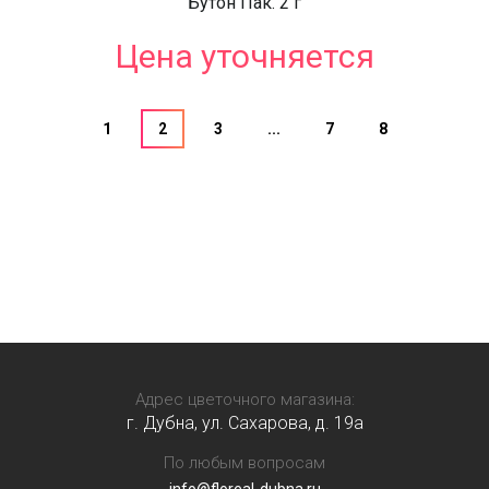
Бутон Пак. 2 г
Цена уточняется
1
2
3
...
7
8
Адрес цветочного магазина:
г. Дубна, ул. Сахарова, д. 19a
По любым вопросам