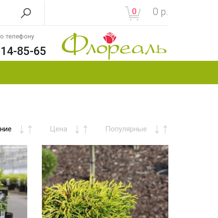
0
р.
0
по телефону
214-85-65
ние
Цена
Популярные