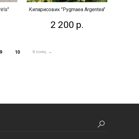
rls"
Кипарисовик "Pygmaea Argentea"
2 200 р.
В конец →
9
10