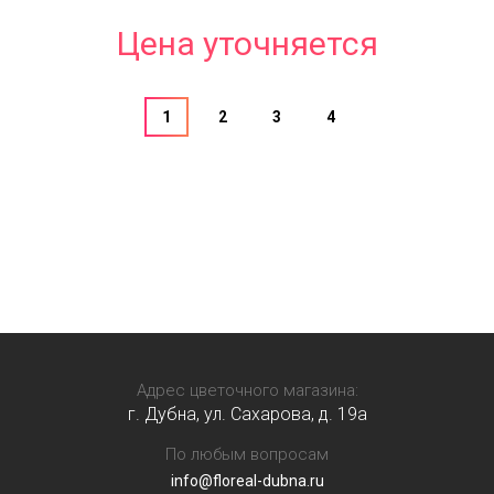
Цена уточняется
1
2
3
4
Адрес цветочного магазина:
г. Дубна, ул. Сахарова, д. 19a
По любым вопросам
info@floreal-dubna.ru